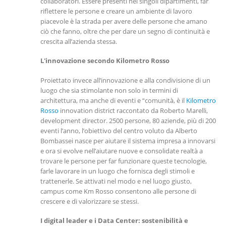
collaboratori. Essere presenti nei singoli dipartimenti, far
riflettere le persone e creare un ambiente di lavoro
piacevole è la strada per avere delle persone che amano
ciò che fanno, oltre che per dare un segno di continuità e
crescita all’azienda stessa.
L'innovazione secondo Kilometro Rosso
Proiettato invece all’innovazione e alla condivisione di un
luogo che sia stimolante non solo in termini di
architettura, ma anche di eventi e “comunità, è il
Kilometro
Rosso
innovation district raccontato da Roberto Marelli,
development director. 2500 persone, 80 aziende, più di 200
eventi l’anno, l’obiettivo del centro voluto da Alberto
Bombassei nasce per aiutare il sistema impresa a innovarsi
e ora si evolve nell’aiutare nuove e consolidate realtà a
trovare le persone per far funzionare queste tecnologie,
farle lavorare in un luogo che fornisca degli stimoli e
trattenerle. Se attivati nel modo e nel luogo giusto,
campus come Km Rosso consentono alle persone di
crescere e di valorizzare se stessi.
I digital leader e i Data Center: sostenibilità e