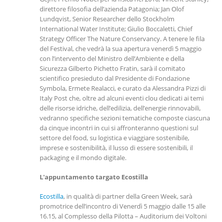
direttore filosofia dell’azienda Patagonia; Jan Olof
Lundqvist, Senior Researcher dello Stockholm
International Water Institute; Giulio Boccaletti, Chief
Strategy Officer The Nature Conservancy. A tenere le fila
del Festival, che vedrà la sua apertura venerdì 5 maggio
con l’intervento del Ministro dell’Ambiente e della
Sicurezza Gilberto Pichetto Fratin, sarà il comitato
scientifico presieduto dal Presidente di Fondazione
Symbola, Ermete Realacci, e curato da Alessandra Pizzi di
Italy Post che, oltre ad alcuni eventi clou dedicati ai temi
delle risorse idriche, dell’edilizia, dell’energie rinnovabili,
vedranno specifiche sezioni tematiche composte ciascuna
da cinque incontri in cui si affronteranno questioni sul
settore del food, su logistica e viaggiare sostenibile,
imprese e sostenibilità, il lusso di essere sostenibili, il
packaging e il mondo digitale.
L'appuntamento targato Ecostilla
Ecostilla
, in qualità di partner della Green Week, sarà
promotrice dell’incontro di Venerdì 5 maggio dalle 15 alle
16.15, al Complesso della Pilotta – Auditorium dei Voltoni