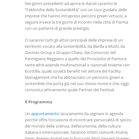
Nei giorni precedenti ad aprire le danze saranno le
“Fabbriche della Sostenibilità” con un tour guidato delle
imprese che hanno intrapreso percorsi green virtuosi; a
seguire invece la tre giorni di incontri nella città di Parma
con un parterre di grande prestigio.
Ci saranno tutti gli attori principali delle imprese di un
territorio vocato alla sostenibilità, da Barilla a Mutti, da
Davines Group e Gruppo Chiesi, dal Consorzio del
Parmigiano Reggiano a quello del Prosciutto di Parma e
tante altre aziende multinazionali e nazionali insieme con
Ecostilla, quale società benefit nel settore del Facility
Management che ha abbracciato un percorso green e
sostenibile che porta già nel suo stesso nome e che, oggi,
comunica attivamente quale Partner del Festival.
Il Programma
Un
appuntamento
sicuramente da segnare in agenda
perché offre l’occasione di incontrare personalità di spicco
del mondo della scienza, dell’economia, della cultura
italiana e internazionale. Saranno infatti coinvolti Andrej
Gejm, Premio Nobel per la fisica nel 2010; Vincent Stanley,