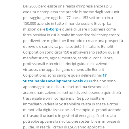
Dal 2006 però esiste una realtà d’impresa ancora più
evoluta e complessa che prende le mosse dagli Stati Uniti
per raggiungere oggi ben 77 paesi, 153 settore e circa
150.000 aziende in tutto il mondo ossia le B-corp. La
mission delle
B-Corp
è quella di usare il business come
forza positiva in cui le realtà imprenditoriali “competono”
per diventare migliori per il mondo e creare una prosperità
durevole e condivisa per la società. In italia, le Benefit
Corporation sono circa 150 e attraversano settori quali il
manifatturiero, agroalimentare, servizi di consulenza,
professionali e tecnici. I principi guida delle aziende
virtuose, che appartengano o meno alle Benefit
Corporations, sono sempre quelli delineati nei
17
Sustainable Development Goals 2030
che non sono
appannaggio solo di alcuni settori ma riescono ad
accomunare aziende di settori diversi, essendo quindi più
trasversale e omnicomprensivi. Se può risultare
immediato vedere la Sostenibilità calata in scelte e criteri
miranti alla digitalizzazione, ad esempio, di grandi aziende
di trasporti urbani o in gestori di energia, più articolato
potrebbe apparire la rivoluzione sostenibile in imprese di
pulizie. In realtà, i criteri di ESG vanno applicati e