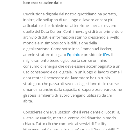
benessere aziendale
L’evoluzione digitale del nostro quotidiano ha portato,
inoltre, allo sviluppo di un luogo di lavoro ancora più
articolato e che richiede un’attenzione speciale ovvero
quello del Data Center. Centri nevralgici di trasferimento e
archivio di dati e informazioni stanno crescendo a livello
mondiale in simbiosi con la diffusione della
digitalizzazione. Come sottolinea Emmanuel Becker,
amministratore delegato
Equinix
e presidente
IDA
, il
miglioramento tecnologico porta con sé un minor
consumo di energia che deve essere accompagnato a un
uso consapevole del digitale. In un luogo di lavoro come il
data center il benessere del lavoratore ha un ruolo
strategico, che passa attraverso la gestione delle risorse
umane ma anche dalla capacità di sapere osservare come
gli stessi ambienti di lavoro vengano utilizzati da chi li
abita.
Considerazioni e valutazioni che il Presidente di Ecostilla,
Pietro De Nardis, mette al centro del dibattito n modo
chiaro. Tutto ciò che compete ai servizi di Facility
Management è permeato da un’aurea di “impalpabilità”