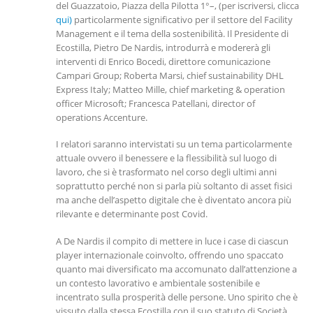
del Guazzatoio, Piazza della Pilotta 1°–, (per iscriversi, clicca
qui)
particolarmente significativo per il settore del Facility
Management e il tema della sostenibilità. Il Presidente di
Ecostilla, Pietro De Nardis, introdurrà e modererà gli
interventi di Enrico Bocedi, direttore comunicazione
Campari Group; Roberta Marsi, chief sustainability DHL
Express Italy; Matteo Mille, chief marketing & operation
officer Microsoft; Francesca Patellani, director of
operations Accenture.
I relatori saranno intervistati su un tema particolarmente
attuale ovvero il benessere e la flessibilità sul luogo di
lavoro, che si è trasformato nel corso degli ultimi anni
soprattutto perché non si parla più soltanto di asset fisici
ma anche dell’aspetto digitale che è diventato ancora più
rilevante e determinante post Covid.
A De Nardis il compito di mettere in luce i case di ciascun
player internazionale coinvolto, offrendo uno spaccato
quanto mai diversificato ma accomunato dall’attenzione a
un contesto lavorativo e ambientale sostenibile e
incentrato sulla prosperità delle persone. Uno spirito che è
vissuto dalla stessa Ecostilla con il suo statuto di Società