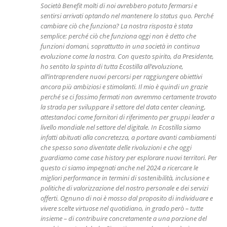
Società Benefit molti di noi avrebbero potuto fermarsi e
sentirsi arrivati optando nel mantenere lo status quo. Perché
cambiare ciò che funziona? La nostra risposta è stata
semplice: perché ciò che funziona oggi non è detto che
funzioni domani, soprattutto in una società in continua
evoluzione come la nostra. Con questo spirito, da Presidente,
ho sentito la spinta di tutta Ecostilla all’evoluzione,
all’intraprendere nuovi percorsi per raggiungere obiettivi
ancora più ambiziosi e stimolanti. Il mio è quindi un grazie
perché se ci fossimo fermati non avremmo certamente trovato
la strada per sviluppare il settore del data center cleaning,
attestandoci come fornitori di riferimento per gruppi leader a
livello mondiale nel settore del digitale. In Ecostilla siamo
infatti abituati alla concretezza, a portare avanti cambiamenti
che spesso sono diventate delle rivoluzioni e che oggi
guardiamo come case history per esplorare nuovi territori. Per
questo ci siamo impegnati anche nel 2024 a ricercare le
migliori performance in termini di sostenibilità, inclusione e
politiche di valorizzazione del nostro personale e dei servizi
offerti. Ognuno di noi è mosso dal proposito di individuare e
vivere scelte virtuose nel quotidiano, in grado però – tutte
insieme – di contribuire concretamente a una porzione del