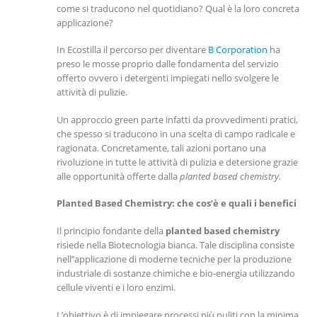
come si traducono nel quotidiano? Qual è la loro concreta
applicazione?
In Ecostilla il percorso per diventare
B Corporation
ha
preso le mosse proprio dalle fondamenta del servizio
offerto ovvero i detergenti impiegati nello svolgere le
attività di pulizie.
Un approccio green parte infatti da provvedimenti pratici,
che spesso si traducono in una scelta di campo radicale e
ragionata. Concretamente, tali azioni portano una
rivoluzione in tutte le attività di pulizia e detersione grazie
alle opportunità offerte dalla
planted based chemistry.
Planted Based Chemistry: che cos’è e quali i benefici
Il principio fondante della
planted based chemistry
risiede nella Biotecnologia bianca. Tale disciplina consiste
nell’’applicazione di moderne tecniche per la produzione
industriale di sostanze chimiche e bio-energia utilizzando
cellule viventi e i loro enzimi.
L’obiettivo è di impiegare processi più puliti con la minima