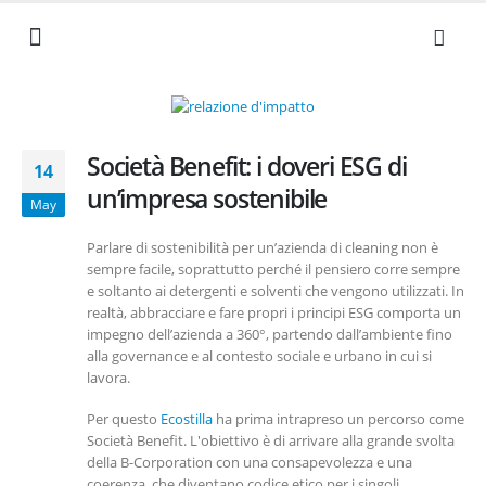
NEWS ED EVENTI
I NOSTRI VALORI
SERVIZI AZIENDALI
LAVORA CON NOI
DOCUMENTI UTILI
Società Benefit: i doveri ESG di
14
un’impresa sostenibile
May
Parlare di sostenibilità per un’azienda di cleaning non è
sempre facile, soprattutto perché il pensiero corre sempre
e soltanto ai detergenti e solventi che vengono utilizzati. In
realtà, abbracciare e fare propri i principi ESG comporta un
impegno dell’azienda a 360°, partendo dall’ambiente fino
alla governance e al contesto sociale e urbano in cui si
lavora.
Per questo
Ecostilla
ha prima intrapreso un percorso come
Società Benefit. L'obiettivo è di arrivare alla grande svolta
della B-Corporation con una consapevolezza e una
coerenza, che diventano codice etico per i singoli