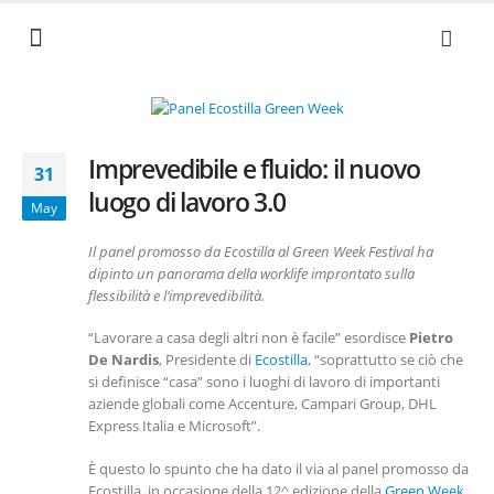
NEWS ED EVENTI
I NOSTRI VALORI
SERVIZI AZIENDALI
LAVORA CON NOI
DOCUMENTI UTILI
Imprevedibile e fluido: il nuovo
31
luogo di lavoro 3.0
May
Il panel promosso da Ecostilla al Green Week Festival ha
dipinto un panorama della worklife improntato sulla
flessibilità e l’imprevedibilità.
“Lavorare a casa degli altri non è facile” esordisce
Pietro
De Nardis
, Presidente di
Ecostilla
, “soprattutto se ciò che
si definisce “casa” sono i luoghi di lavoro di importanti
aziende globali come Accenture, Campari Group, DHL
Express Italia e Microsoft”.
È questo lo spunto che ha dato il via al panel promosso da
Ecostilla, in occasione della 12^ edizione della
Green Week,