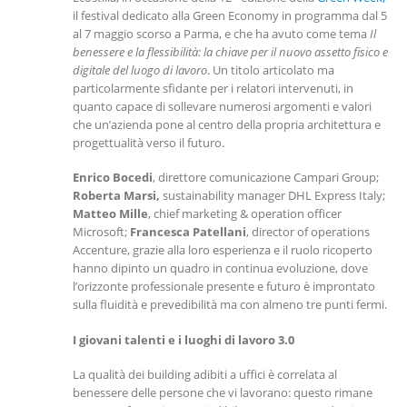
il festival dedicato alla Green Economy in programma dal 5
al 7 maggio scorso a Parma, e che ha avuto come tema
Il
benessere e la flessibilità: la chiave per il nuovo assetto fisico e
digitale del luogo di lavoro
. Un titolo articolato ma
particolarmente sfidante per i relatori intervenuti, in
quanto capace di sollevare numerosi argomenti e valori
che un’azienda pone al centro della propria architettura e
progettualità verso il futuro.
Enrico Bocedi
, direttore comunicazione Campari Group;
Roberta Marsi,
sustainability manager DHL Express Italy;
Matteo Mille
, chief marketing & operation officer
Microsoft;
Francesca Patellani
, director of operations
Accenture, grazie alla loro esperienza e il ruolo ricoperto
hanno dipinto un quadro in continua evoluzione, dove
l’orizzonte professionale presente e futuro è improntato
sulla fluidità e prevedibilità ma con almeno tre punti fermi.
I giovani talenti e i luoghi di lavoro 3.0
La qualità dei building adibiti a uffici è correlata al
benessere delle persone che vi lavorano: questo rimane