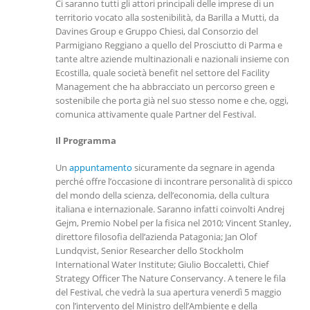
Ci saranno tutti gli attori principali delle imprese di un
territorio vocato alla sostenibilità, da Barilla a Mutti, da
Davines Group e Gruppo Chiesi, dal Consorzio del
Parmigiano Reggiano a quello del Prosciutto di Parma e
tante altre aziende multinazionali e nazionali insieme con
Ecostilla, quale società benefit nel settore del Facility
Management che ha abbracciato un percorso green e
sostenibile che porta già nel suo stesso nome e che, oggi,
comunica attivamente quale Partner del Festival.
Il Programma
Un
appuntamento
sicuramente da segnare in agenda
perché offre l’occasione di incontrare personalità di spicco
del mondo della scienza, dell’economia, della cultura
italiana e internazionale. Saranno infatti coinvolti Andrej
Gejm, Premio Nobel per la fisica nel 2010; Vincent Stanley,
direttore filosofia dell’azienda Patagonia; Jan Olof
Lundqvist, Senior Researcher dello Stockholm
International Water Institute; Giulio Boccaletti, Chief
Strategy Officer The Nature Conservancy. A tenere le fila
del Festival, che vedrà la sua apertura venerdì 5 maggio
con l’intervento del Ministro dell’Ambiente e della