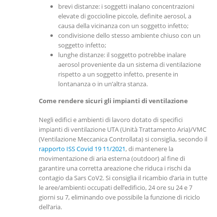
brevi distanze: i soggetti inalano concentrazioni
elevate di goccioline piccole, definite aerosol, a
causa della vicinanza con un soggetto infetto;
condivisione dello stesso ambiente chiuso con un
soggetto infetto;
lunghe distanze: il soggetto potrebbe inalare
aerosol proveniente da un sistema di ventilazione
rispetto a un soggetto infetto, presente in
lontananza o in un’altra stanza.
Come rendere sicuri gli impianti di ventilazione
Negli edifici e ambienti di lavoro dotato di specifici
impianti di ventilazione UTA (Unità Trattamento Aria)/VMC
(Ventilazione Meccanica Controllata) si consiglia, secondo il
rapporto ISS Covid 19 11/2021
, di mantenere la
movimentazione di aria esterna (outdoor) al fine di
garantire una corretta areazione che riduca i rischi da
contagio da Sars CoV2. Si consiglia il ricambio d’aria in tutte
le aree/ambienti occupati dell’edificio, 24 ore su 24 e 7
giorni su 7, eliminando ove possibile la funzione di riciclo
dell’aria.