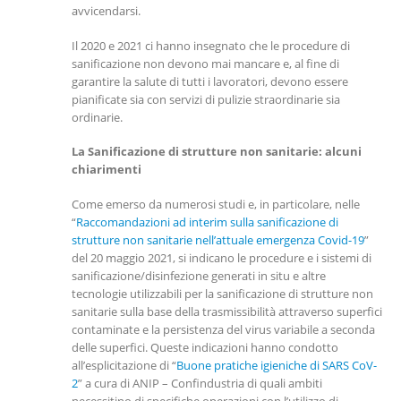
avvicendarsi.
Il 2020 e 2021 ci hanno insegnato che le procedure di
sanificazione non devono mai mancare e, al fine di
garantire la salute di tutti i lavoratori, devono essere
pianificate sia con servizi di pulizie straordinarie sia
ordinarie.
La Sanificazione di strutture non sanitarie: alcuni
chiarimenti
Come emerso da numerosi studi e, in particolare, nelle
“
Raccomandazioni ad interim sulla sanificazione di
strutture non sanitarie nell’attuale emergenza Covid-19
”
del 20 maggio 2021, si indicano le procedure e i sistemi di
sanificazione/disinfezione generati in situ e altre
tecnologie utilizzabili per la sanificazione di strutture non
sanitarie sulla base della trasmissibilità attraverso superfici
contaminate e la persistenza del virus variabile a seconda
delle superfici. Queste indicazioni hanno condotto
all’esplicitazione di “
Buone pratiche igieniche di SARS CoV-
2
” a cura di ANIP – Confindustria di quali ambiti
necessitino di specifiche operazioni con l’utilizzo di