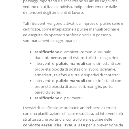
passaggi importanti e si focalizzano su alcuni luoghi che
vedono un utilizzo condiviso, indipendentemente dalle
dimensioni degli ambienti di lavoro.
Tali interventi vengono attivati da imprese di pulizie serie e
certificate, come integrazione a pulizie manuali ordinarie
ed eseguite da operatori professionisti e si possono,
sommariamente, raggruppare in:
sanificazione
di ambienti comuni quali: sale
riunioni, mense, punti ristoro, toilette, magazzini;
interventi di
pulizie manuali
con disinfettanti con
proprietà biocida di postazioni lavoro, scrivanie,
armadietti, telefoni e tutte le superfici di contatto;
interventi di
pulizie manuali
con disinfettanti con
proprietà biocida di ascensori, maniglie, porte,
pareti divisorie;
sanificazione
di pavimenti
I servizi di sanificazione ordinarie andrebbero alternati,
con una pianificazione efficace e studiata, ad interventi più
strutturati che portino al controllo e alle pulizie delle
condotte aerauliche
,
HVAC e UTA
per la prevenzione da