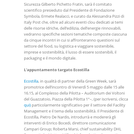
Sicurezza Gilberto Pichetto Fratin, sarà il comitato
scientifico presieduto dal Presidente di Fondazione
Symbola, Ermete Realacci, e curato da Alessandra Pizzi di
Italy Post che, oltre ad alcuni eventi clou dedicati ai temi
delle risorse idriche, dell’edilizia, dell’energie rinnovabili,
vedranno specifiche sezioni tematiche composte ciascuna
da cinque incontri in cui si affronteranno questioni sul
settore del food, su logistica e viaggiare sostenibile,
imprese e sostenibilità, il lusso di essere sostenibili, il
packaging e il mondo digitale.
L'appuntamento targato Ecostilla
Ecostilla
, in qualità di partner della Green Week, sarà
promotrice dell’incontro di Venerdì 5 maggio dalle 15 alle
16.15, al Complesso della Pilotta – Auditorium dei Voltoni
del Guazzatoio, Piazza della Pilotta 1°–, (per iscriversi, clicca
qui)
particolarmente significativo per il settore del Facility
Management e il tema della sostenibilità. Il Presidente di
Ecostilla, Pietro De Nardis, introdurrà e modererà gli
interventi di Enrico Bocedi, direttore comunicazione
Campari Group; Roberta Marsi, chief sustainability DHL