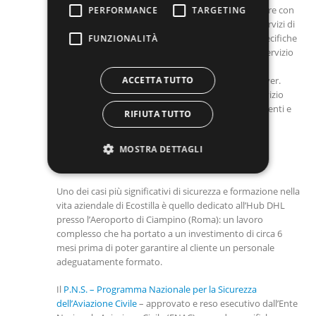
formazione. Quest’ultima varia a seconda del settore con
PERFORMANCE
TARGETING
cui si va a interagire, ancor più nell’erogazione di servizi di
pulizie dove il timone spetta al cliente e alle sue specifiche
FUNZIONALITÀ
esigenze. Ad esempio, un data center impone un servizio
di pulizie accurato in cui l’operatore ha le giuste
ACCETTA TUTTO
competenze per lavorare in sicurezza su rack e server.
Esigenze completamente diverse rispetto a un servizio
dedicato a building di uffici con centinaia di dipendenti e
RIFIUTA TUTTO
aree comuni da sanificare e proteggere da rischi di
legionellosi.
MOSTRA DETTAGLI
L’aeroporto: una case history emblematica
Uno dei casi più significativi di sicurezza e formazione nella
vita aziendale di Ecostilla è quello dedicato all’Hub DHL
presso l’Aeroporto di Ciampino (Roma): un lavoro
complesso che ha portato a un investimento di circa 6
mesi prima di poter garantire al cliente un personale
adeguatamente formato.
Il
P.N.S. – Programma Nazionale per la Sicurezza
dell’Aviazione Civile
– approvato e reso esecutivo dall’Ente