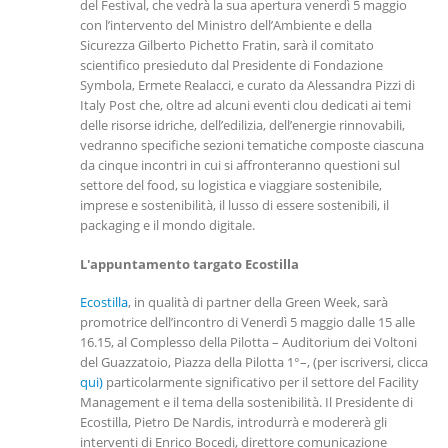
del Festival, che vedrà la sua apertura venerdì 5 maggio
con l’intervento del Ministro dell’Ambiente e della
Sicurezza Gilberto Pichetto Fratin, sarà il comitato
scientifico presieduto dal Presidente di Fondazione
Symbola, Ermete Realacci, e curato da Alessandra Pizzi di
Italy Post che, oltre ad alcuni eventi clou dedicati ai temi
delle risorse idriche, dell’edilizia, dell’energie rinnovabili,
vedranno specifiche sezioni tematiche composte ciascuna
da cinque incontri in cui si affronteranno questioni sul
settore del food, su logistica e viaggiare sostenibile,
imprese e sostenibilità, il lusso di essere sostenibili, il
packaging e il mondo digitale.
L'appuntamento targato Ecostilla
Ecostilla
, in qualità di partner della Green Week, sarà
promotrice dell’incontro di Venerdì 5 maggio dalle 15 alle
16.15, al Complesso della Pilotta – Auditorium dei Voltoni
del Guazzatoio, Piazza della Pilotta 1°–, (per iscriversi, clicca
qui)
particolarmente significativo per il settore del Facility
Management e il tema della sostenibilità. Il Presidente di
Ecostilla, Pietro De Nardis, introdurrà e modererà gli
interventi di Enrico Bocedi, direttore comunicazione