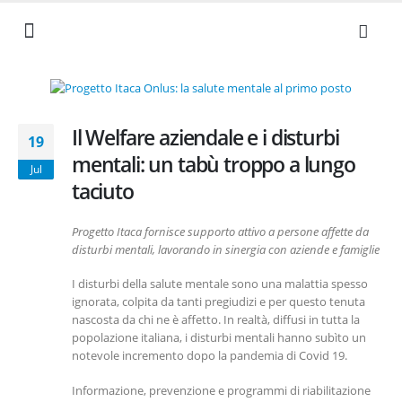
NEWS ED EVENTI
I NOSTRI VALORI
SERVIZI AZIENDALI
LAVORA CON NOI
DOCUMENTI UTILI
Il Welfare aziendale e i disturbi
19
mentali: un tabù troppo a lungo
Jul
taciuto
Progetto Itaca fornisce supporto attivo a persone affette da
disturbi mentali, lavorando in sinergia con aziende e famiglie
I disturbi della salute mentale sono una malattia spesso
ignorata, colpita da tanti pregiudizi e per questo tenuta
nascosta da chi ne è affetto. In realtà, diffusi in tutta la
popolazione italiana, i disturbi mentali hanno subìto un
notevole incremento dopo la pandemia di Covid 19.
Informazione, prevenzione e programmi di riabilitazione