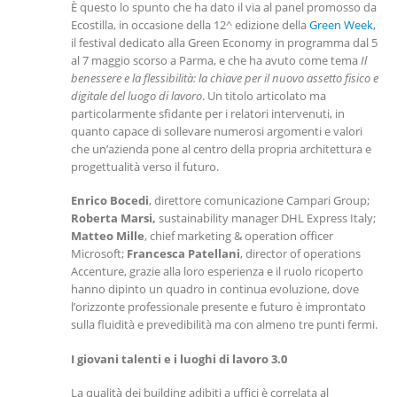
È questo lo spunto che ha dato il via al panel promosso da
Ecostilla, in occasione della 12^ edizione della
Green Week,
il festival dedicato alla Green Economy in programma dal 5
al 7 maggio scorso a Parma, e che ha avuto come tema
Il
benessere e la flessibilità: la chiave per il nuovo assetto fisico e
digitale del luogo di lavoro
. Un titolo articolato ma
particolarmente sfidante per i relatori intervenuti, in
quanto capace di sollevare numerosi argomenti e valori
che un’azienda pone al centro della propria architettura e
progettualità verso il futuro.
Enrico Bocedi
, direttore comunicazione Campari Group;
Roberta Marsi,
sustainability manager DHL Express Italy;
Matteo Mille
, chief marketing & operation officer
Microsoft;
Francesca Patellani
, director of operations
Accenture, grazie alla loro esperienza e il ruolo ricoperto
hanno dipinto un quadro in continua evoluzione, dove
l’orizzonte professionale presente e futuro è improntato
sulla fluidità e prevedibilità ma con almeno tre punti fermi.
I giovani talenti e i luoghi di lavoro 3.0
La qualità dei building adibiti a uffici è correlata al