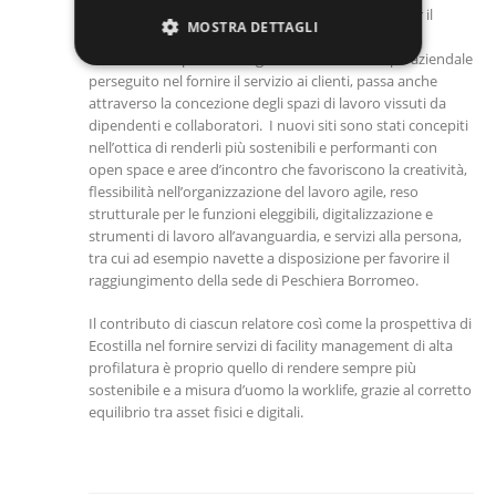
un approccio di miglioramento continuo anche per il
MOSTRA DETTAGLI
benessere delle persone che animano quegli spazi.
Connettere le persone migliorando le vite, scopo aziendale
perseguito nel fornire il servizio ai clienti, passa anche
attraverso la concezione degli spazi di lavoro vissuti da
dipendenti e collaboratori. I nuovi siti sono stati concepiti
nell’ottica di renderli più sostenibili e performanti con
open space e aree d’incontro che favoriscono la creatività,
flessibilità nell’organizzazione del lavoro agile, reso
strutturale per le funzioni eleggibili, digitalizzazione e
strumenti di lavoro all’avanguardia, e servizi alla persona,
tra cui ad esempio navette a disposizione per favorire il
raggiungimento della sede di Peschiera Borromeo.
Il contributo di ciascun relatore così come la prospettiva di
Ecostilla nel fornire servizi di facility management di alta
profilatura è proprio quello di rendere sempre più
sostenibile e a misura d’uomo la worklife, grazie al corretto
equilibrio tra asset fisici e digitali.