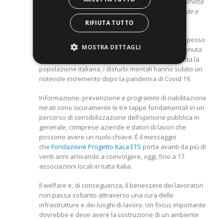
Progetto Itaca fornisce supporto attivo a persone affette
da disturbi mentali, lavorando in sinergia con aziende e
famiglie
RIFIUTA TUTTO
I disturbi della salute mentale sono una malattia spesso
MOSTRA DETTAGLI
ignorata, colpita da tanti pregiudizi e per questo tenuta
nascosta da chi ne è affetto. In realtà, diffusi in tutta la
popolazione italiana, i disturbi mentali hanno subìto un
notevole incremento dopo la pandemia di Covid 19.
Informazione, prevenzione e programmi di riabilitazione
mirati sono sicuramente le tre tappe fondamentali in un
percorso di sensibilizzazione dell’opinione pubblica in
generale, comprese aziende e datori di lavori che
possono avere un ruolo chiave. È il messaggio
che
Fondazione Progetto Itaca ETS
porta avanti da più di
venti anni arrivando a coinvolgere, oggi, fino a 17
associazioni locali in tutta Italia.
Il welfare e, di conseguenza, il benessere dei lavoratori
non passa soltanto attraverso una cura delle
infrastrutture e dei luoghi di lavoro. Un focus importante
dovrebbe e deve avere la costruzione di un ambiente