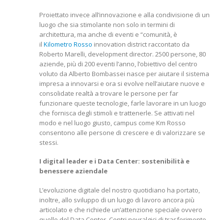
Proiettato invece all’innovazione e alla condivisione di un
luogo che sia stimolante non solo in termini di
architettura, ma anche di eventi e “comunità, è
il
Kilometro Rosso
innovation district raccontato da
Roberto Marelli, development director. 2500 persone, 80
aziende, più di 200 eventi l’anno, l’obiettivo del centro
voluto da Alberto Bombassei nasce per aiutare il sistema
impresa a innovarsi e ora si evolve nell’aiutare nuove e
consolidate realtà a trovare le persone per far
funzionare queste tecnologie, farle lavorare in un luogo
che fornisca degli stimoli e trattenerle. Se attivati nel
modo e nel luogo giusto, campus come Km Rosso
consentono alle persone di crescere e di valorizzare se
stessi.
I digital leader e i Data Center: sostenibilità e
benessere aziendale
L’evoluzione digitale del nostro quotidiano ha portato,
inoltre, allo sviluppo di un luogo di lavoro ancora più
articolato e che richiede un’attenzione speciale ovvero
quello del Data Center. Centri nevralgici di trasferimento