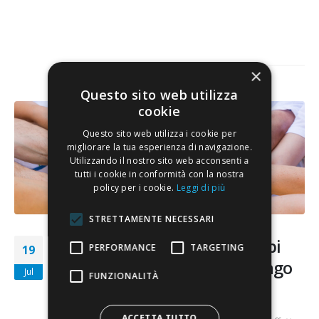
×
Questo sito web utilizza
cookie
Questo sito web utilizza i cookie per
migliorare la tua esperienza di navigazione.
Utilizzando il nostro sito web acconsenti a
tutti i cookie in conformità con la nostra
policy per i cookie.
Leggi di più
STRETTAMENTE NECESSARI
Il Welfare aziendale e i disturbi
PERFORMANCE
TARGETING
19
mentali: un tabù troppo a lungo
Jul
FUNZIONALITÀ
taciuto
ACCETTA TUTTO