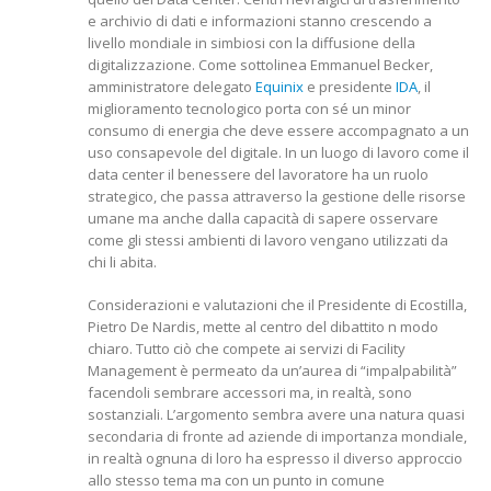
e archivio di dati e informazioni stanno crescendo a
livello mondiale in simbiosi con la diffusione della
digitalizzazione. Come sottolinea Emmanuel Becker,
amministratore delegato
Equinix
e presidente
IDA
, il
miglioramento tecnologico porta con sé un minor
consumo di energia che deve essere accompagnato a un
uso consapevole del digitale. In un luogo di lavoro come il
data center il benessere del lavoratore ha un ruolo
strategico, che passa attraverso la gestione delle risorse
umane ma anche dalla capacità di sapere osservare
come gli stessi ambienti di lavoro vengano utilizzati da
chi li abita.
Considerazioni e valutazioni che il Presidente di Ecostilla,
Pietro De Nardis, mette al centro del dibattito n modo
chiaro. Tutto ciò che compete ai servizi di Facility
Management è permeato da un’aurea di “impalpabilità”
facendoli sembrare accessori ma, in realtà, sono
sostanziali. L’argomento sembra avere una natura quasi
secondaria di fronte ad aziende di importanza mondiale,
in realtà ognuna di loro ha espresso il diverso approccio
allo stesso tema ma con un punto in comune