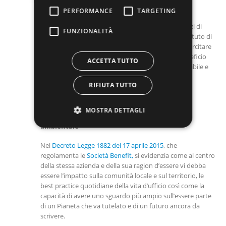
PERFORMANCE
TARGETING
In Ecostilla si è deciso di abbracciare, nell’esempio
quotidiano della propria attività di azienda di servizi di
FUNZIONALITÀ
Facility Management e Data Center Cleaning, lo statuto di
Società Benefit
dal giugno 2023. L’obiettivo è di esercitare
un’attività economica, che persegua finalità di beneficio
ACCETTA TUTTO
comune e operando in modo responsabile, sostenibile e
trasparente.
RIFIUTA TUTTO
MOSTRA DETTAGLI
La legislazione e la responsabilità sociale e
ambientale
Nel
Decreto Legge 1882 del 17 aprile 2015
, che
regolamenta le
Società Benefit,
si evidenzia come al centro
della stessa azienda e della sua ragion d’essere vi debba
essere l’impatto sulla comunità locale e sul territorio, le
best practice quotidiane della vita d’ufficio così come la
capacità di avere uno sguardo più ampio sull’essere parte
di un Pianeta che va tutelato e di un futuro ancora da
scrivere.