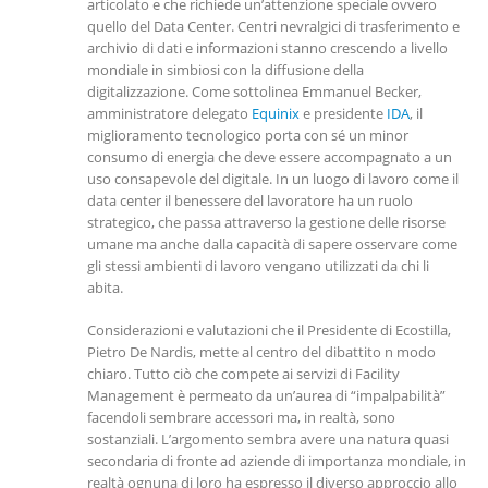
articolato e che richiede un’attenzione speciale ovvero
quello del Data Center. Centri nevralgici di trasferimento e
archivio di dati e informazioni stanno crescendo a livello
mondiale in simbiosi con la diffusione della
digitalizzazione. Come sottolinea Emmanuel Becker,
amministratore delegato
Equinix
e presidente
IDA
, il
miglioramento tecnologico porta con sé un minor
consumo di energia che deve essere accompagnato a un
uso consapevole del digitale. In un luogo di lavoro come il
data center il benessere del lavoratore ha un ruolo
strategico, che passa attraverso la gestione delle risorse
umane ma anche dalla capacità di sapere osservare come
gli stessi ambienti di lavoro vengano utilizzati da chi li
abita.
Considerazioni e valutazioni che il Presidente di Ecostilla,
Pietro De Nardis, mette al centro del dibattito n modo
chiaro. Tutto ciò che compete ai servizi di Facility
Management è permeato da un’aurea di “impalpabilità”
facendoli sembrare accessori ma, in realtà, sono
sostanziali. L’argomento sembra avere una natura quasi
secondaria di fronte ad aziende di importanza mondiale, in
realtà ognuna di loro ha espresso il diverso approccio allo