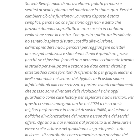
Società Benefit molti di noi avrebbero potuto fermarsi e
sentirsi arrivati optando nel mantenere lo status quo. Perché
cambiare ciò che funziona? La nostra risposta è stata
semplice: perché ciò che funziona oggi non è detto che
funzioni domani, soprattutto in una società in continua
evoluzione come la nostra. Con questo spirito, da Presidente,
ho sentito la spinta di tutta Ecostilla all’evoluzione,
all’intraprendere nuovi percorsi per raggiungere obiettivi
ancora più ambiziosi e stimolanti. Il mio è quindi un grazie
perché se ci fossimo fermati non avremmo certamente trovato
la strada per sviluppare il settore del data center cleaning,
attestandoci come fornitori di riferimento per gruppi leader a
livello mondiale nel settore del digitale. In Ecostilla siamo
infatti abituati alla concretezza, a portare avanti cambiamenti
che spesso sono diventate delle rivoluzioni e che oggi
guardiamo come case history per esplorare nuovi territori. Per
questo ci siamo impegnati anche nel 2024 a ricercare le
migliori performance in termini di sostenibilità, inclusione e
politiche di valorizzazione del nostro personale e dei servizi
offerti. Ognuno di noi è mosso dal proposito di individuare e
vivere scelte virtuose nel quotidiano, in grado però – tutte
insieme – di contribuire concretamente a una porzione del