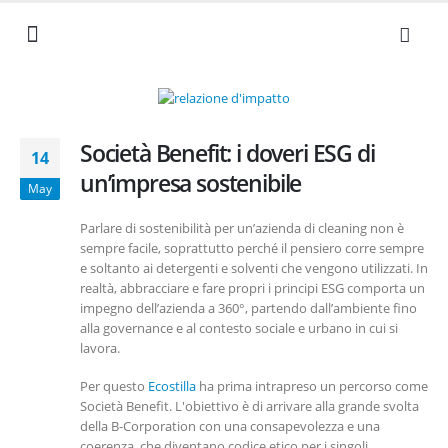
NEWS ED EVENTI
I NOSTRI VALORI
SERVIZI AZIENDALI
LAVORA CON NOI
DOCUMENTI UTILI
Società Benefit: i doveri ESG di
14
un’impresa sostenibile
May
Parlare di sostenibilità per un’azienda di cleaning non è
sempre facile, soprattutto perché il pensiero corre sempre
e soltanto ai detergenti e solventi che vengono utilizzati. In
realtà, abbracciare e fare propri i principi ESG comporta un
impegno dell’azienda a 360°, partendo dall’ambiente fino
alla governance e al contesto sociale e urbano in cui si
lavora.
Per questo
Ecostilla
ha prima intrapreso un percorso come
Società Benefit. L'obiettivo è di arrivare alla grande svolta
della B-Corporation con una consapevolezza e una
coerenza, che diventano codice etico per i singoli