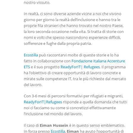
nostro vissuto.
In realtà, ci sono diverse aziende vicine a noi che vivono
giorno per giorno la realtà dell’inclusione e hanno tra le
proprie fila stranieri che hanno trovato nel nostro Paese,
la loro seconda occasione nella vita. Si tratta di storie con
nomi e volti che spesso nascondono esperienze difficili,
sofferenze e fughe dalla propria patria.
Ecostilla
può raccontarvi molte di queste storie e lo ha
fatto in collaborazione con
Fondazione Italiana Accenture
ETS
e il suo progetto
ReadyForIT| Refugees
. Il programma
ha l’obiettivo di creare opportunità di lavoro concrete e
mirate sulle competenze IT, tra le più richieste dal mercato
del lavoro.
Con 3-6 mesi di percorsi formativi per rifugiati e migranti,
ReadyForIT|Refugees
risponde a quella domanda che tutti
noi ci facciamo su come si concretizzi effettivamente
l’inclusione nel mondo del lavoro.
Il caso di
Eiman Hussein
è in questo senso emblematico.
In forza presso
Ecostilla
,
Eiman
ha avuto l’opportunità di