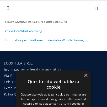
NEWS ED EVENTI
I NOSTRI VALORI
SERVIZI AZIENDALI
LAVORA CON NOI
DOCUMENTI UTILI
SEGNALAZIONE DI
ILLECITI E IRREGOLARITÀ
Procedura Whistleblowing
Informativa per il trattamento dei dati – Whistleblowing
ECOSTILLA S.R.L.
Indirizzo sede legale e operativa:
×
Via Policarpo Petrocchi, 10, 20127 Milano
Questo sito web utilizza
Tel: +39 02 91 324 619
cookie
E-mail: sales@ecostilla.com
P. Iva 02276650963 – CF 10264770156
Questo sito web utilizza i cookie per migliorare
la tua esperienza di navigazione. Utilizzando il
nostro sito web acconsenti a tutti i cookie in