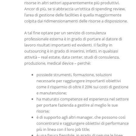
risorse in altri settori apparentemente più produttivi.
Ancor di più, se si abbraccia un’ottica di spending review,
l’area di gestione delle facilities è quella maggiormente
colpita dai ridimensionamenti delle risorse a disposizione.
A tal fine optare per un servizio di consulenza
professionale esterna è in grado di portare al datore di
lavoro risultati importanti ed evidenti. Il facility in
outsourcing è in grado di inserirsi, infatti, in qualsiasi
attività – real estate, data center, studi di consulenza,
produzione, medical device – perché:
possiede strumenti, formazione, soluzioni
necessarie per raggiungere importanti obiettivi
come il risparmio di oltre il 20% sui costi di gestione
e manutenzione;
ha maturato competenze ed esperienza nel settore
per portare l’azienda a gestire al meglio le sue
risorse;
è di supporto agli altri manager, che possono così
concentrarsi e raggiungere obiettivi di performance
più in linea con il loro job title;
è una figura flessibile, in grado di seguire le linee