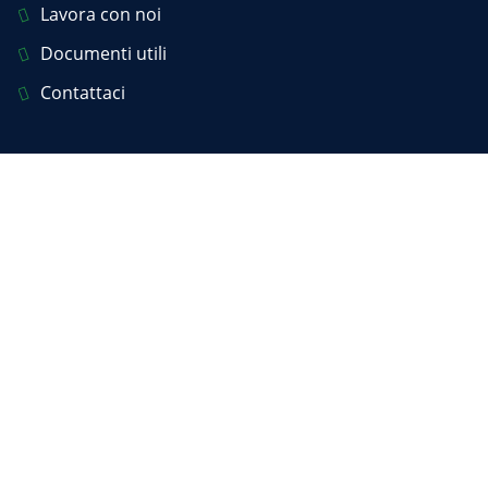
Lavora con noi
Documenti utili
Contattaci
Privacy Policy
Cookie Policy
Segnalazione Illeciti e Irregolarità