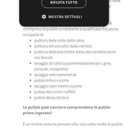
eliminano i grossi detriti e rifiuti ma non si occupano delle
RIFIUTA TUTTO
pulizie che rimangono in sospeso una volta chiuso il
cantiere.
MOSTRA DETTAGLI
Per questo motivo si rende necessario l’intervento di
un’impresa di pulizie competente e qualificata che possa
occuparsi di:
pulitura delle scale dalla calce;
pulitura dei zoccolini dalla vernice;
pulitura delle bocchette d’aria dei condizionatori
e/o fancoil;
lavaggio di tutta la pavimentazione (pvc, gres,
parquet, moquette)
lavaggio vetri perimetrali
pulizia infissi e porte
lavaggio vetri interni e porte
pulizia dei contro soffitti
pulizia dei punti luce
Le pulizie post cantiere comprendono le pulizie
primo ingresso?
È un errore comune pensare che, una volta svolte le pulizie