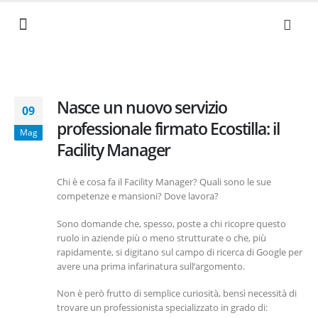
NEWS ED EVENTI
I NOSTRI VALORI
SERVIZI AZIENDALI
LAVORA CON NOI
DOCUMENTI UTILI
Nasce un nuovo servizio
09
professionale firmato Ecostilla: il
Mag
Facility Manager
Chi è e cosa fa il Facility Manager? Quali sono le sue
competenze e mansioni? Dove lavora?
Sono domande che, spesso, poste a chi ricopre questo
ruolo in aziende più o meno strutturate o che, più
rapidamente, si digitano sul campo di ricerca di Google per
avere una prima infarinatura sull’argomento.
Non è però frutto di semplice curiosità, bensì necessità di
trovare un professionista specializzato in grado di: