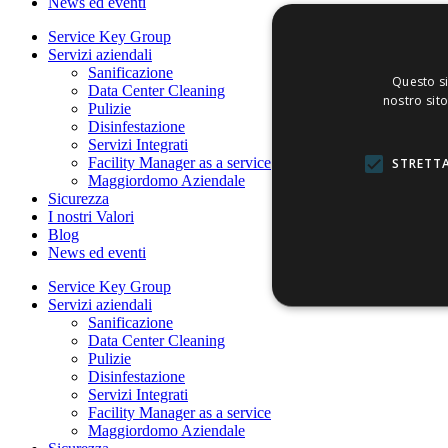
News ed eventi
Service Key Group
Servizi aziendali
Sanificazione
Questo si
Data Center Cleaning
nostro sito
Pulizie
Disinfestazione
Servizi Integrati
Facility Manager as a service
STRETTA
Maggiordomo Aziendale
Sicurezza
I nostri Valori
Blog
News ed eventi
Service Key Group
Servizi aziendali
Sanificazione
Data Center Cleaning
Pulizie
Disinfestazione
Servizi Integrati
Facility Manager as a service
Maggiordomo Aziendale