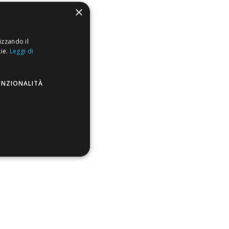
×
izzando il
kie.
Leggi di
UNZIONALITÀ