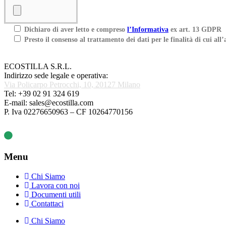
Dichiaro di aver letto e compreso
l’Informativa
ex art. 13 GDPR
Presto il consenso al trattamento dei dati per le finalità di cui all’
ECOSTILLA S.R.L.
Indirizzo sede legale e operativa:
Via Policarpo Petrocchi, 10, 20127 Milano
Tel: +39 02 91 324 619
E-mail: sales@ecostilla.com
P. Iva 02276650963 – CF 10264770156
Menu
Chi Siamo
Lavora con noi
Documenti utili
Contattaci
Chi Siamo