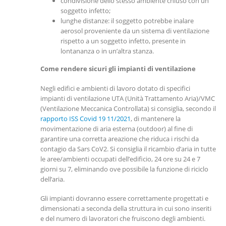
condivisione dello stesso ambiente chiuso con un
soggetto infetto;
lunghe distanze: il soggetto potrebbe inalare
aerosol proveniente da un sistema di ventilazione
rispetto a un soggetto infetto, presente in
lontananza o in un’altra stanza.
Come rendere sicuri gli impianti di ventilazione
Negli edifici e ambienti di lavoro dotato di specifici
impianti di ventilazione UTA (Unità Trattamento Aria)/VMC
(Ventilazione Meccanica Controllata) si consiglia, secondo il
rapporto ISS Covid 19 11/2021
, di mantenere la
movimentazione di aria esterna (outdoor) al fine di
garantire una corretta areazione che riduca i rischi da
contagio da Sars CoV2. Si consiglia il ricambio d’aria in tutte
le aree/ambienti occupati dell’edificio, 24 ore su 24 e 7
giorni su 7, eliminando ove possibile la funzione di riciclo
dell’aria.
Gli impianti dovranno essere correttamente progettati e
dimensionati a seconda della struttura in cui sono inseriti
e del numero di lavoratori che fruiscono degli ambienti.