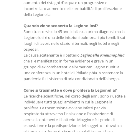
aumento dei ristagni d’acqua e un progressivo e
incontrollato aumento delle probabilità di proliferazione
della Legionella.
Quando viene scoperta la Legionellosi?
Sono trascorsi solo 45 anni dalla sua prima diagnosi, ma la
Legionellosi è una delle infezioni polmonari più temibili sui
luoghi di lavori, nelle stazioni termali, negli hotel e negli
ospedali.
La causa scatenante è il batterio
Legionella Pneumophila
,
che si è manifestato in forma evidente e grave in un
gruppo di ex combattenti dell’American Legion riuniti a
una conferenza in un hotel di Philadelphia. A scatenare la
pandemia fu il sistema di aria condizionata dell’albergo.
Come si trasmette e dove prolifera la Legionella?
Le ricerche scientifiche, nel corso degli anni, sono riuscite a
individuare tutti quegli ambienti in cui la Legionella
prolifera. La trasmissione avviene infatti per via
respiratoria attraverso l’inalazione o l’aspirazione di
aerosol contenente il batterio. Maggiore è il grado di
esposizione e la predisposizione del soggetto – dovuta a
età avanzata, fumo di sigaretta, malattie croniche e