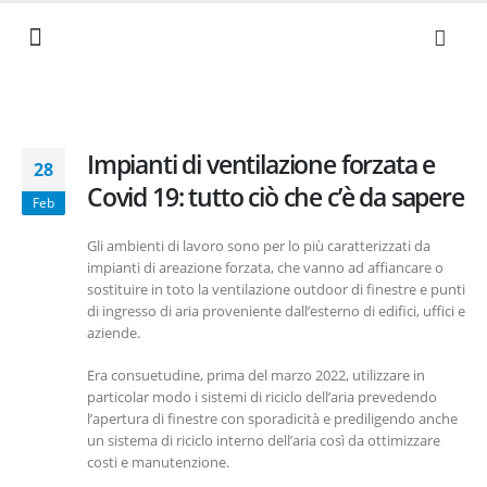
NEWS ED EVENTI
I NOSTRI VALORI
SERVIZI AZIENDALI
LAVORA CON NOI
DOCUMENTI UTILI
Impianti di ventilazione forzata e
28
Covid 19: tutto ciò che c’è da sapere
Feb
Gli ambienti di lavoro sono per lo più caratterizzati da
impianti di areazione forzata, che vanno ad affiancare o
sostituire in toto la ventilazione outdoor di finestre e punti
di ingresso di aria proveniente dall’esterno di edifici, uffici e
aziende.
Era consuetudine, prima del marzo 2022, utilizzare in
particolar modo i sistemi di riciclo dell’aria prevedendo
l’apertura di finestre con sporadicità e prediligendo anche
un sistema di riciclo interno dell’aria così da ottimizzare
costi e manutenzione.