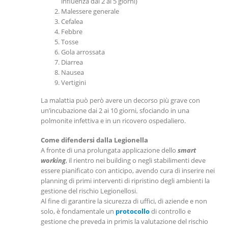
influenza dai 2 ai 5 giorni)
Malessere generale
Cefalea
Febbre
Tosse
Gola arrossata
Diarrea
Nausea
Vertigini
La malattia può però avere un decorso più grave con
un’incubazione dai 2 ai 10 giorni, sfociando in una
polmonite infettiva e in un ricovero ospedaliero.
Come difendersi dalla Legionella
A fronte di una prolungata applicazione dello
smart
working
, il rientro nei building o negli stabilimenti deve
essere pianificato con anticipo, avendo cura di inserire nei
planning di primi interventi di ripristino degli ambienti la
gestione del rischio Legionellosi.
Al fine di garantire la sicurezza di uffici, di aziende e non
solo, è fondamentale un
protocollo
di controllo e
gestione che preveda in primis la valutazione del rischio