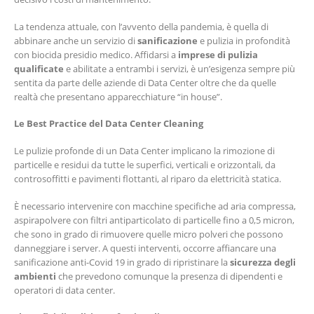
La tendenza attuale, con l’avvento della pandemia, è quella di
abbinare anche un servizio di
sanificazione
e pulizia in profondità
con biocida presidio medico. Affidarsi a
imprese di pulizia
qualificate
e abilitate a entrambi i servizi, è un’esigenza sempre più
sentita da parte delle aziende di Data Center oltre che da quelle
realtà che presentano apparecchiature “in house”.
Le Best Practice del Data Center Cleaning
Le pulizie profonde di un Data Center implicano la rimozione di
particelle e residui da tutte le superfici, verticali e orizzontali, da
controsoffitti e pavimenti flottanti, al riparo da elettricità statica.
È necessario intervenire con macchine specifiche ad aria compressa,
aspirapolvere con filtri antiparticolato di particelle fino a 0,5 micron,
che sono in grado di rimuovere quelle micro polveri che possono
danneggiare i server. A questi interventi, occorre affiancare una
sanificazione anti-Covid 19 in grado di ripristinare la
sicurezza degli
ambienti
che prevedono comunque la presenza di dipendenti e
operatori di data center.