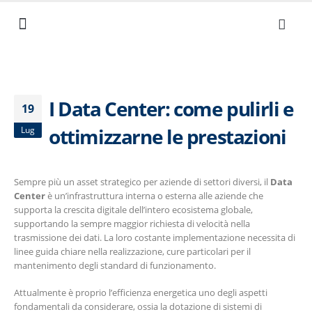
NEWS ED EVENTI
I NOSTRI VALORI
SERVIZI AZIENDALI
LAVORA CON NOI
DOCUMENTI UTILI
I Data Center: come pulirli e
19
ottimizzarne le prestazioni
Lug
Sempre più un asset strategico per aziende di settori diversi, il
Data
Center
è un’infrastruttura interna o esterna alle aziende che
supporta la crescita digitale dell’intero ecosistema globale,
supportando la sempre maggior richiesta di velocità nella
trasmissione dei dati. La loro costante implementazione necessita di
linee guida chiare nella realizzazione, cure particolari per il
mantenimento degli standard di funzionamento.
Attualmente è proprio l’efficienza energetica uno degli aspetti
fondamentali da considerare, ossia la dotazione di sistemi di