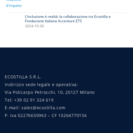
L’inclusione è realtà: la collaborazione tra Ecostilla e
Fondazione Italiana Accenture ETS
2024-10-30
ECOSTILLA S.R.L.
Indirizzo sede legale e operativa:
Via Policarpo Petrocchi, 10, 20127 Milano
Tel: +39 02 91 324 619
E-mail: sales@ecostilla.com
P. Iva 02276650963 – CF 10264770156