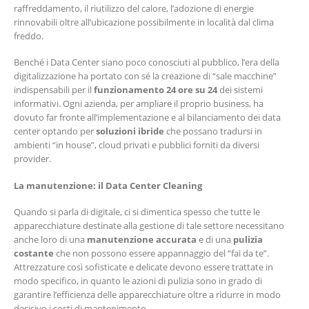
raffreddamento, il riutilizzo del calore, l’adozione di energie
rinnovabili oltre all’ubicazione possibilmente in località dal clima
freddo.
Benché i Data Center siano poco conosciuti al pubblico, l’era della
digitalizzazione ha portato con sé la creazione di “sale macchine”
indispensabili per il
funzionamento 24 ore su 24
dei sistemi
informativi. Ogni azienda, per ampliare il proprio business, ha
dovuto far fronte all’implementazione e al bilanciamento dei data
center optando per
soluzioni ibride
che possano tradursi in
ambienti “in house”, cloud privati e pubblici forniti da diversi
provider.
La manutenzione: il Data Center Cleaning
Quando si parla di digitale, ci si dimentica spesso che tutte le
apparecchiature destinate alla gestione di tale settore necessitano
anche loro di una
manutenzione accurata
e di una
pulizia
costante
che non possono essere appannaggio del “fai da te”.
Attrezzature così sofisticate e delicate devono essere trattate in
modo specifico, in quanto le azioni di pulizia sono in grado di
garantire l’efficienza delle apparecchiature oltre a ridurre in modo
decisivo i costi di mantenimento.