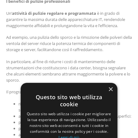
I benefici di pulizie professionali
Un’
attività di pulizie regolare e programmata
è in grado di
garantire la massima durata delle apparecchiature IT, rendendole
maggiormente affidabili e prolungandone la vita e l’efficienza.
Ad esempio, una pulizia dello sporco e la rimozione delle polveri della
ventola del server riduce la potenza termica dei componenti di
storage e server, facilitandone così il raffreddamento.
In particolare, al fine di ridurre i costi di mantenimento delle
strumentazioni che costituiscono i data center, bisogna segnalare
che alcuni elementi sembrano attrarre maggiormente la polvere e lo
sporco.
×
Il programma di pulizie dovrà quindi includere:
Questo sito web utilizza
cookie
rimozione di polvere e particelle dalla pavimentazione
sottostante le apparecchiature;
Questo sito web utilizza i cookie per migliorare
aspirazione regolare dei tappeti, pavimenti e tutte le superfici:
la tua esperienza di navigazione. Utilizzando il
pulizia delle apparecchiature IT
nostro sito web acconsenti a tutti i cookie in
pulizia di ripristino di emergenza
conformità con la nostra policy per i cookie.
audit ambientali
Leggi di più